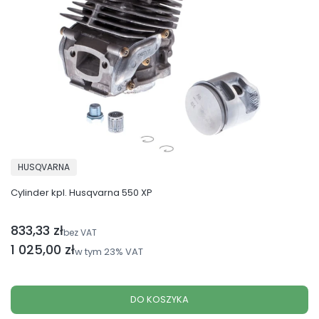
PRODUCENT
HUSQVARNA
Cylinder kpl. Husqvarna 550 XP
833,33 zł
Cena netto
bez VAT
Cena brutto
1 025,00 zł
w tym
23%
VAT
DO KOSZYKA