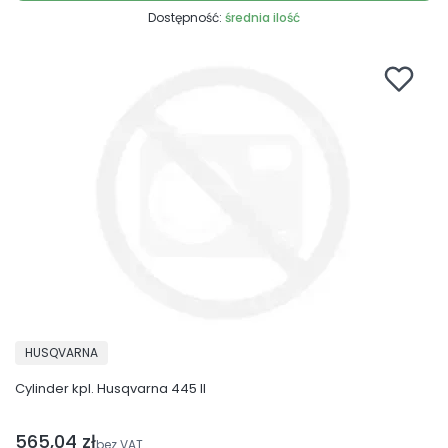
Dostępność:
średnia ilość
PRODUCENT
HUSQVARNA
Cylinder kpl. Husqvarna 445 II
565,04 zł
Cena netto
bez VAT