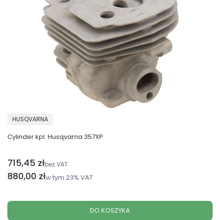
PRODUCENT
HUSQVARNA
Cylinder kpl. Husqvarna 357XP
715,45 zł
Cena netto
bez VAT
Cena brutto
880,00 zł
w tym
23%
VAT
DO KOSZYKA