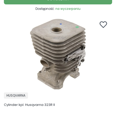
Dostępność:
na wyczerpaniu
PRODUCENT
HUSQVARNA
Cylinder kpl. Husqvarna 323R II