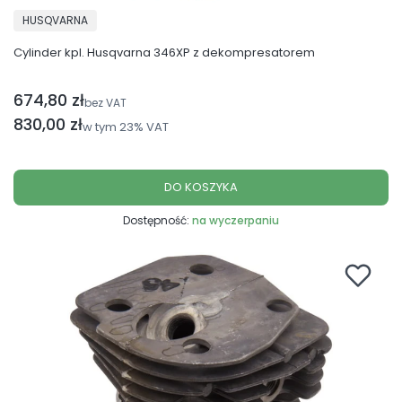
PRODUCENT
HUSQVARNA
Cylinder kpl. Husqvarna 346XP z dekompresatorem
674,80 zł
Cena netto
bez VAT
Cena brutto
830,00 zł
w tym
23%
VAT
DO KOSZYKA
Dostępność:
na wyczerpaniu