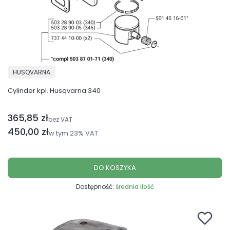
PRODUCENT
HUSQVARNA
Cylinder kpl. Husqvarna 340
365,85 zł
Cena netto
bez VAT
Cena brutto
450,00 zł
w tym
23%
VAT
DO KOSZYKA
Dostępność:
średnia ilość