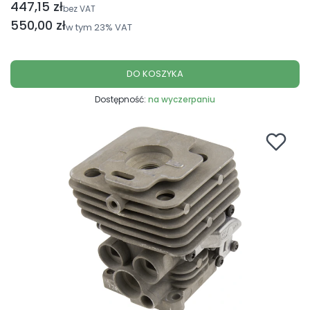
447,15 zł
Cena netto
bez VAT
Cena brutto
550,00 zł
w tym
23%
VAT
DO KOSZYKA
Dostępność:
na wyczerpaniu