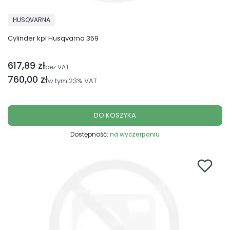
PRODUCENT
HUSQVARNA
Cylinder kpl Husqvarna 359
617,89 zł
Cena netto
bez VAT
Cena brutto
760,00 zł
w tym
23%
VAT
DO KOSZYKA
Dostępność:
na wyczerpaniu