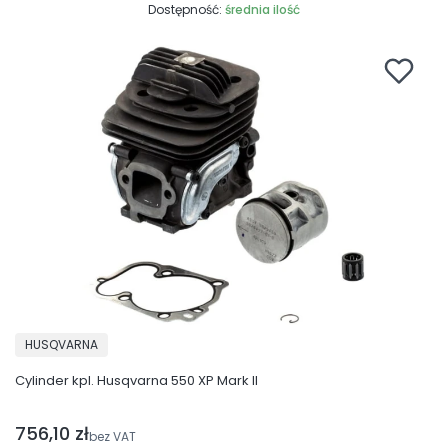
Dostępność:
średnia ilość
PRODUCENT
HUSQVARNA
Cylinder kpl. Husqvarna 550 XP Mark II
756,10 zł
Cena netto
bez VAT