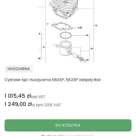
PRODUCENT
HUSQVARNA
Cylinder kpl. Husqvarna 560XP, 562XP wklęsły tłok
1 015,45 zł
Cena netto
bez VAT
Cena brutto
1 249,00 zł
w tym
23%
VAT
DO KOSZYKA