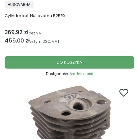
PRODUCENT
HUSQVARNA
Cylinder kpl. Husqvarna 525RX
369,92 zł
Cena netto
bez VAT
Cena brutto
455,00 zł
w tym
23%
VAT
DO KOSZYKA
Dostępność:
średnia ilość