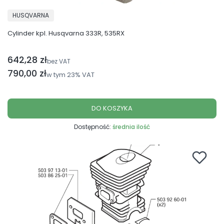
PRODUCENT
HUSQVARNA
Cylinder kpl. Husqvarna 333R, 535RX
642,28 zł
Cena netto
bez VAT
Cena brutto
790,00 zł
w tym
23%
VAT
DO KOSZYKA
Dostępność:
średnia ilość