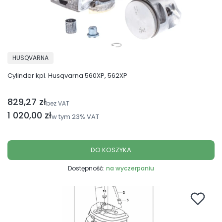
PRODUCENT
HUSQVARNA
Cylinder kpl. Husqvarna 560XP, 562XP
829,27 zł
Cena netto
bez VAT
Cena brutto
1 020,00 zł
w tym
23%
VAT
DO KOSZYKA
Dostępność:
na wyczerpaniu