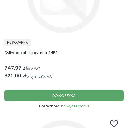
PRODUCENT
HUSQVARNA
Cylinder kpl Husqvarna 445S
747,97 zł
Cena netto
bez VAT
Cena brutto
920,00 zł
w tym
23%
VAT
DO KOSZYKA
Dostępność:
na wyczerpaniu