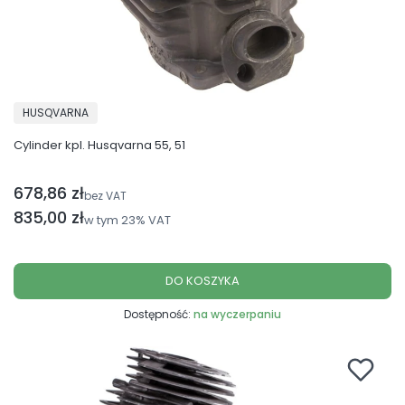
PRODUCENT
HUSQVARNA
Cylinder kpl. Husqvarna 55, 51
678,86 zł
Cena netto
bez VAT
Cena brutto
835,00 zł
w tym
23%
VAT
DO KOSZYKA
Dostępność:
na wyczerpaniu