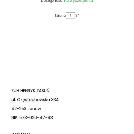
Dostępność:
na wyczerpaniu
Strona
z 1
ZUH HENRYK ZASUŃ
ul. Częstochowska 33A
42-253 Janów
NIP: 573-020-47-98