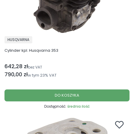
PRODUCENT
HUSQVARNA
Cylinder kpl. Husqvarna 353
642,28 zł
Cena netto
bez VAT
Cena brutto
790,00 zł
w tym
23%
VAT
DO KOSZYKA
Dostępność:
średnia ilość