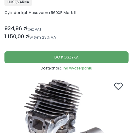
PRODUCENT
HUSQVARNA
Cylinder kpl. Husqvarna 560XP Mark II
934,96 zł
Cena netto
bez VAT
Cena brutto
1 150,00 zł
w tym
23%
VAT
DO KOSZYKA
Dostępność:
na wyczerpaniu