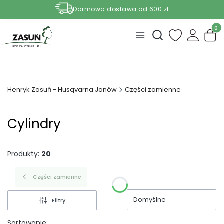
Darmowa dostawa od 600 zł
Nasze aktualne promocje -
zobacz
Produ
Otwórz wyszukiwark
Henryk Zasuń - Husqvarna Janów
Części zamienne
Cylindry
Produkty:
20
Części zamienne
Domyślne
Filtry
Sortowanie: