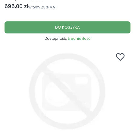
Cena brutto
695,00 zł
w tym
23%
VAT
DO KOSZYKA
Dostępność:
średnia ilość