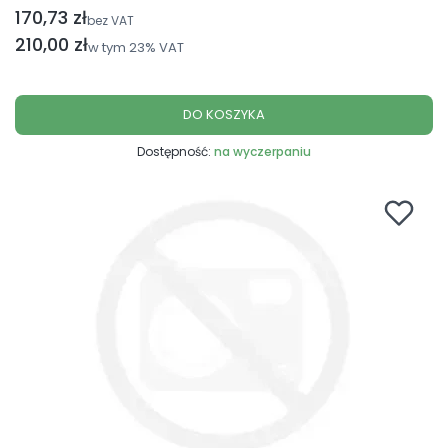
170,73 zł
Cena netto
bez VAT
Cena brutto
210,00 zł
w tym
23%
VAT
DO KOSZYKA
Dostępność:
na wyczerpaniu