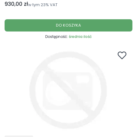
Cena brutto
930,00 zł
w tym
23%
VAT
DO KOSZYKA
Dostępność:
średnia ilość