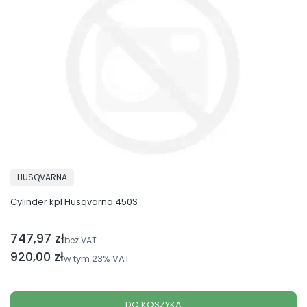
PRODUCENT
HUSQVARNA
Cylinder kpl Husqvarna 450S
747,97 zł
Cena netto
bez VAT
Cena brutto
920,00 zł
w tym
23%
VAT
DO KOSZYKA