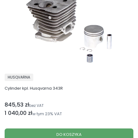
PRODUCENT
HUSQVARNA
Cylinder kpl. Husqvarna 343R
845,53 zł
Cena netto
bez VAT
Cena brutto
1 040,00 zł
w tym
23%
VAT
DO KOSZYKA