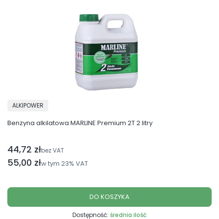
PRODUCENT
ALKIPOWER
Benzyna alkilatowa MARLINE Premium 2T 2 litry
44,72 zł
Cena netto
bez VAT
Cena brutto
55,00 zł
w tym
23%
VAT
DO KOSZYKA
Dostępność:
średnia ilość