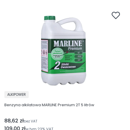
PRODUCENT
ALKIPOWER
Benzyna alkilatowa MARLINE Premium 2T 5 litrów
88,62 zł
Cena netto
bez VAT
Cena brutto
109,00 zł
w tym
23%
VAT