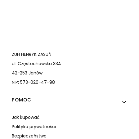
ZUH HENRYK ZASUŃ
ul. Częstochowska 33A
42-253 Janów
NIP: 573-020-47-98
Linki w stopce
POMOC
Jak kupować
Polityka prywatności
Bezpieczeństwo