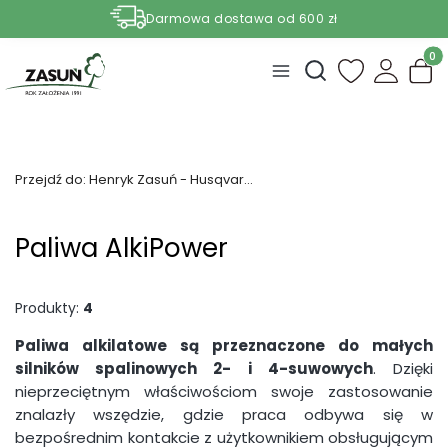
Darmowa dostawa od 600 zł
Nasze aktualne promocje -
zobacz
Produ
Otwórz wyszukiwark
Przejdź do:
Henryk Zasuń - Husqvarna Janów
Paliwa AlkiPower
Produkty:
4
Paliwa alkilatowe
są przeznaczone
do małych
silników spalinowych 2- i 4-suwowych
. Dzięki
nieprzeciętnym właściwościom swoje zastosowanie
znalazły wszędzie, gdzie praca odbywa się w
bezpośrednim kontakcie z użytkownikiem obsługującym