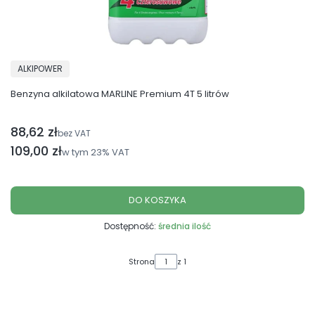
PRODUCENT
ALKIPOWER
Benzyna alkilatowa MARLINE Premium 4T 5 litrów
88,62 zł
Cena netto
bez VAT
Cena brutto
109,00 zł
w tym
23%
VAT
DO KOSZYKA
Dostępność:
średnia ilość
Strona
z 1