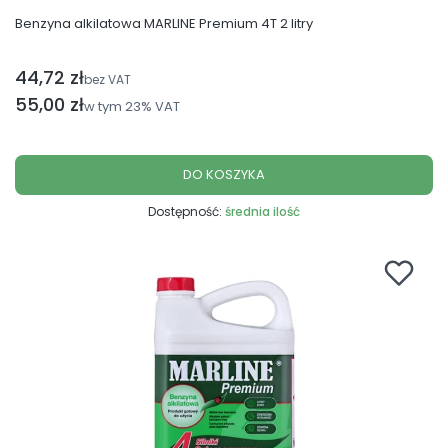
Benzyna alkilatowa MARLINE Premium 4T 2 litry
44,72 zł
Cena netto
bez VAT
Cena brutto
55,00 zł
w tym
23%
VAT
DO KOSZYKA
Dostępność:
średnia ilość