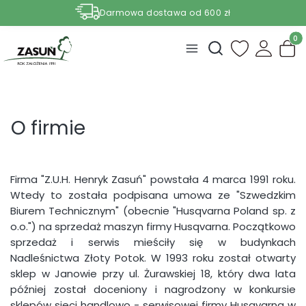
Darmowa dostawa od 600 zł
Nasze aktualne promocje -
zobacz
Produ
Otwórz wyszukiwark
O firmie
Firma "Z.U.H. Henryk Zasuń" powstała 4 marca 1991 roku.
Wtedy to została podpisana umowa ze "Szwedzkim
Biurem Technicznym" (obecnie "Husqvarna Poland sp. z
o.o.") na sprzedaż maszyn firmy Husqvarna. Początkowo
sprzedaż i serwis mieściły się w budynkach
Nadleśnictwa Złoty Potok. W 1993 roku został otwarty
sklep w Janowie przy ul. Żurawskiej 18, który dwa lata
później został doceniony i nagrodzony w konkursie
sklepów sieci handlowo - serwisowej firmy Husqvarna w