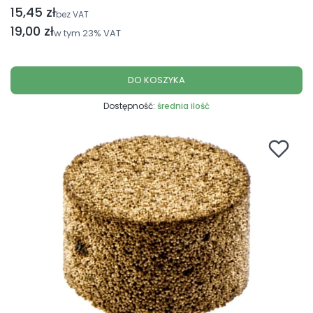
15,45 zł
Cena netto
bez VAT
Cena brutto
19,00 zł
w tym
23%
VAT
DO KOSZYKA
Dostępność:
średnia ilość