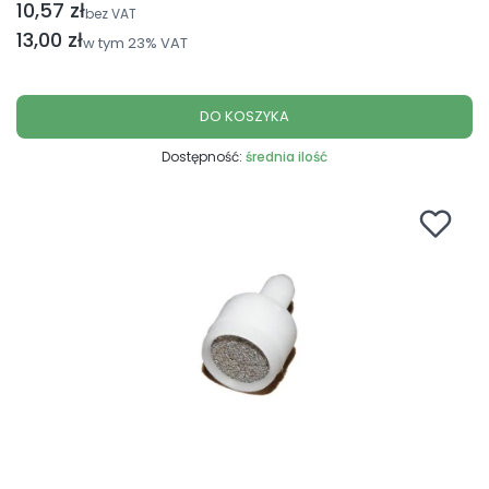
10,57 zł
Cena netto
bez VAT
Cena brutto
13,00 zł
w tym
23%
VAT
DO KOSZYKA
Dostępność:
średnia ilość