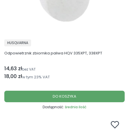
PRODUCENT
HUSQVARNA
Odpowietrznik zbiornika paliwa HQV 335XPT, 338XPT
14,63 zł
Cena netto
bez VAT
Cena brutto
18,00 zł
w tym
23%
VAT
DO KOSZYKA
Dostępność:
średnia ilość