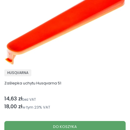
PRODUCENT
HUSQVARNA
Zaślepka uchytu Husqvarna 51
14,63 zł
Cena netto
bez VAT
Cena brutto
18,00 zł
w tym
23%
VAT
DO KOSZYKA