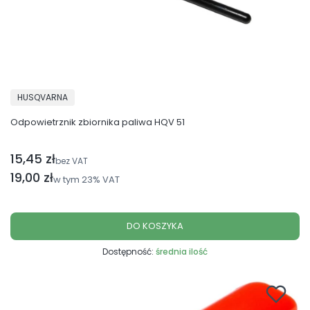
PRODUCENT
HUSQVARNA
Odpowietrznik zbiornika paliwa HQV 51
15,45 zł
Cena netto
bez VAT
Cena brutto
19,00 zł
w tym
23%
VAT
DO KOSZYKA
Dostępność:
średnia ilość