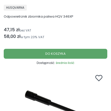
PRODUCENT
HUSQVARNA
Odpowietrznik zbiornika paliwa HQV 346XP
47,15 zł
Cena netto
bez VAT
Cena brutto
58,00 zł
w tym
23%
VAT
DO KOSZYKA
Dostępność:
średnia ilość