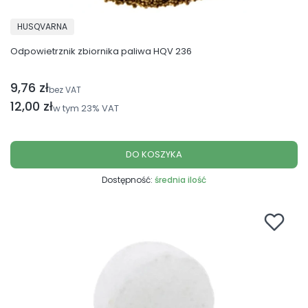
PRODUCENT
HUSQVARNA
Odpowietrznik zbiornika paliwa HQV 236
9,76 zł
Cena netto
bez VAT
Cena brutto
12,00 zł
w tym
23%
VAT
DO KOSZYKA
Dostępność:
średnia ilość