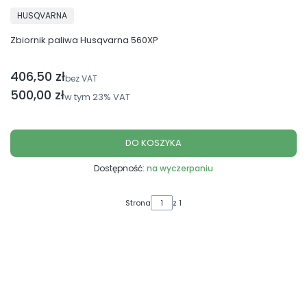
PRODUCENT
HUSQVARNA
Zbiornik paliwa Husqvarna 560XP
406,50 zł
Cena netto
bez VAT
Cena brutto
500,00 zł
w tym
23%
VAT
DO KOSZYKA
Dostępność:
na wyczerpaniu
Strona
z 1