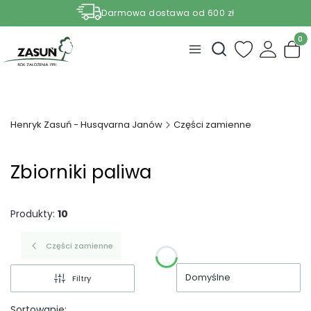
Darmowa dostawa od 600 zł
Nasze aktualne promocje -
zobacz
Produ
Otwórz wyszukiwark
Henryk Zasuń - Husqvarna Janów
Części zamienne
Zbiorniki paliwa
Produkty:
10
Części zamienne
Domyślne
Filtry
Sortowanie: