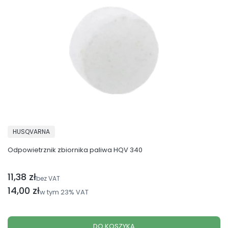
PRODUCENT
HUSQVARNA
Odpowietrznik zbiornika paliwa HQV 340
11,38 zł
Cena netto
bez VAT
Cena brutto
14,00 zł
w tym
23%
VAT
DO KOSZYKA