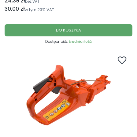
24,39 zł
Cena netto
bez VAT
Cena brutto
30,00 zł
w tym
23%
VAT
DO KOSZYKA
Dostępność:
średnia ilość