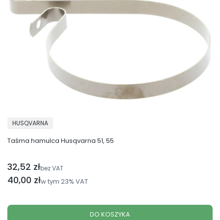
PRODUCENT
HUSQVARNA
Taśma hamulca Husqvarna 51, 55
32,52 zł
Cena netto
bez VAT
Cena brutto
40,00 zł
w tym
23%
VAT
DO KOSZYKA