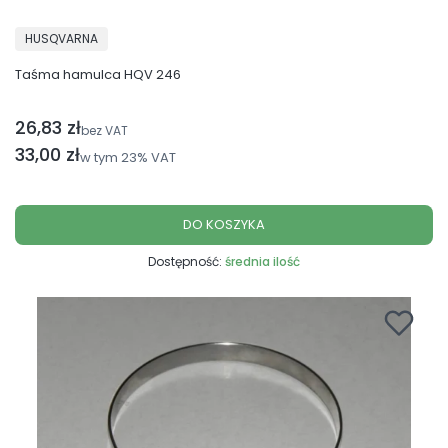
PRODUCENT
HUSQVARNA
Taśma hamulca HQV 246
26,83 zł
Cena netto
bez VAT
Cena brutto
33,00 zł
w tym
23%
VAT
DO KOSZYKA
Dostępność:
średnia ilość