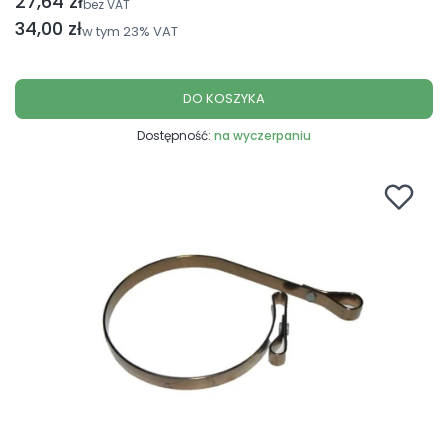
27,64 zł
Cena netto
bez VAT
Cena brutto
34,00 zł
w tym
23%
VAT
DO KOSZYKA
Dostępność:
na wyczerpaniu