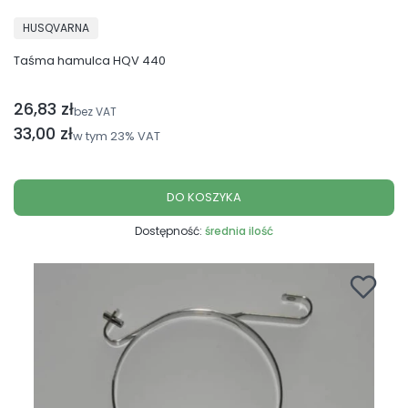
PRODUCENT
HUSQVARNA
Taśma hamulca HQV 440
26,83 zł
Cena netto
bez VAT
Cena brutto
33,00 zł
w tym
23%
VAT
DO KOSZYKA
Dostępność:
średnia ilość