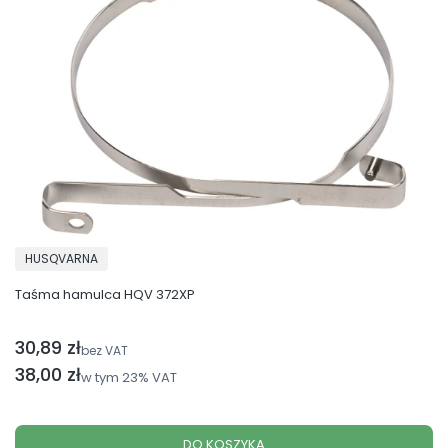
PRODUCENT
HUSQVARNA
Taśma hamulca HQV 372XP
30,89 zł
Cena netto
bez VAT
Cena brutto
38,00 zł
w tym
23%
VAT
DO KOSZYKA