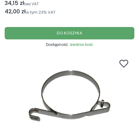
34,15 zł
Cena netto
bez VAT
Cena brutto
42,00 zł
w tym
23%
VAT
DO KOSZYKA
Dostępność:
średnia ilość