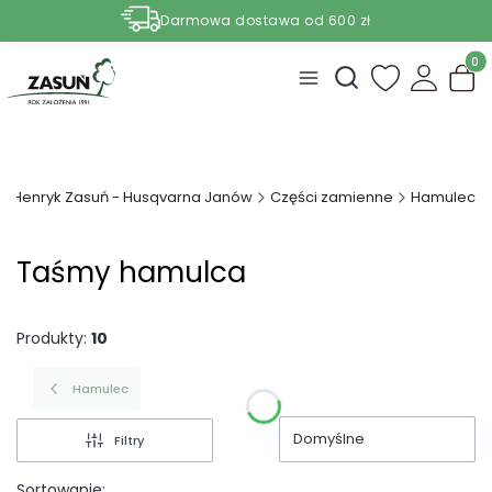
Darmowa dostawa od 600 zł
Nasze aktualne promocje -
zobacz
Produ
Otwórz wyszukiwark
Henryk Zasuń - Husqvarna Janów
Części zamienne
Hamulec
Taśmy hamulca
Produkty:
10
Hamulec
Domyślne
Filtry
Sortowanie: