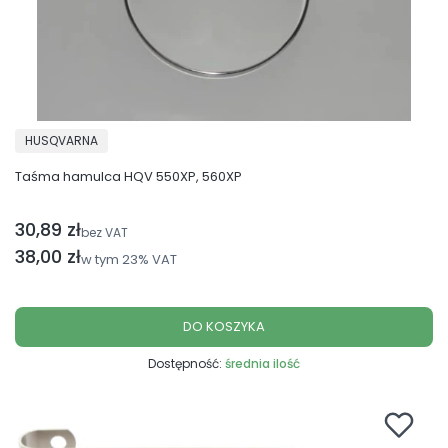
PRODUCENT
HUSQVARNA
Taśma hamulca HQV 550XP, 560XP
30,89 zł
Cena netto
bez VAT
Cena brutto
38,00 zł
w tym
23%
VAT
DO KOSZYKA
Dostępność:
średnia ilość