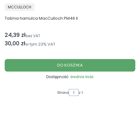
PRODUCENT
MCCULLOCH
Taśma hamulca MacCulloch PM46 II
24,39 zł
Cena netto
bez VAT
Cena brutto
30,00 zł
w tym
23%
VAT
DO KOSZYKA
Dostępność:
średnia ilość
Strona
z 1