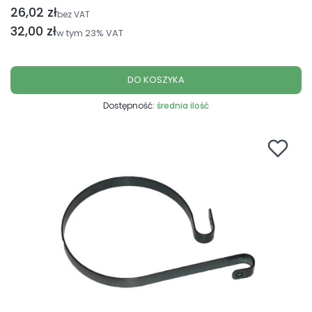
26,02 zł
Cena netto
bez VAT
Cena brutto
32,00 zł
w tym
23%
VAT
DO KOSZYKA
Dostępność:
średnia ilość