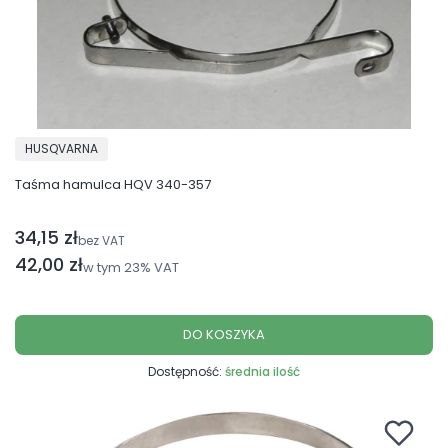
PRODUCENT
HUSQVARNA
Taśma hamulca HQV 340-357
34,15 zł
Cena netto
bez VAT
Cena brutto
42,00 zł
w tym
23%
VAT
DO KOSZYKA
Dostępność:
średnia ilość