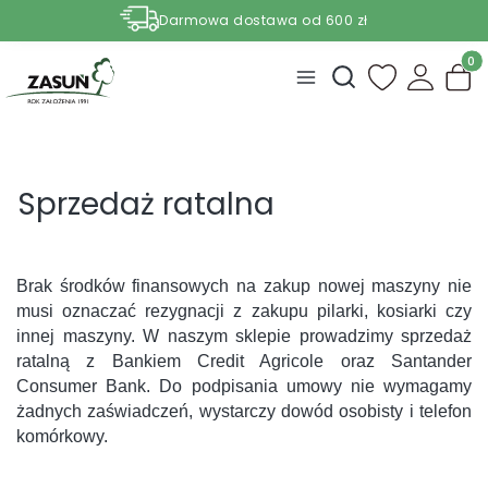
Darmowa dostawa od 600 zł
Nasze aktualne promocje -
zobacz
Produ
Otwórz wyszukiwark
Sprzedaż ratalna
Brak środków finansowych na zakup nowej maszyny nie
musi oznaczać rezygnacji z zakupu pilarki, kosiarki czy
innej maszyny. W naszym sklepie prowadzimy sprzedaż
ratalną z Bankiem Credit Agricole oraz Santander
Consumer Bank. Do podpisania umowy nie wymagamy
żadnych zaświadczeń, wystarczy dowód osobisty i telefon
komórkowy.