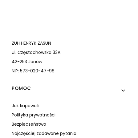
ZUH HENRYK ZASUŃ
ul. Częstochowska 33A
42-253 Janów
NIP: 573-020-47-98
Linki w stopce
POMOC
Jak kupować
Polityka prywatności
Bezpieczeństwo
Najczęściej zadawane pytania