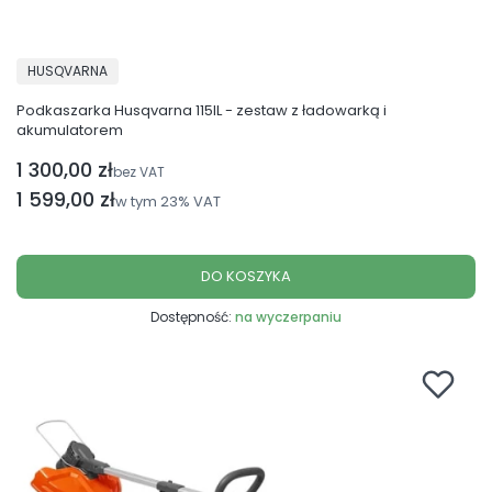
PRODUCENT
HUSQVARNA
Podkaszarka Husqvarna 115IL - zestaw z ładowarką i
akumulatorem
1 300,00 zł
Cena netto
bez VAT
Cena brutto
1 599,00 zł
w tym
23%
VAT
DO KOSZYKA
Dostępność:
na wyczerpaniu