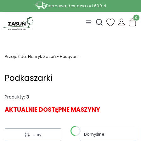
Darmowa dostawa od 600 zł
Nasze aktualne promocje -
zobacz
Produ
Otwórz wyszukiwark
Przejdź do:
Henryk Zasuń - Husqvarna Janów
Podkaszarki
Produkty:
3
AKTUALNIE DOSTĘPNE MASZYNY
Domyślne
Filtry