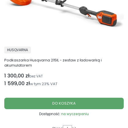
PRODUCENT
HUSQVARNA
Podkaszarka Husqvarna 215IL - zestaw z ładowarką i
akumulatorem
1 300,00 zł
Cena netto
bez VAT
Cena brutto
1 599,00 zł
w tym
23%
VAT
DO KOSZYKA
Dostępność:
na wyczerpaniu