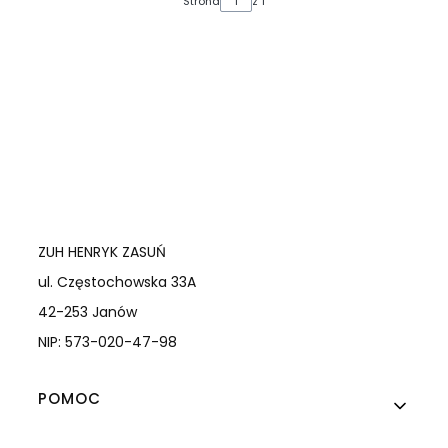
Strona
z 1
ZUH HENRYK ZASUŃ
ul. Częstochowska 33A
42-253 Janów
NIP: 573-020-47-98
Linki w stopce
POMOC