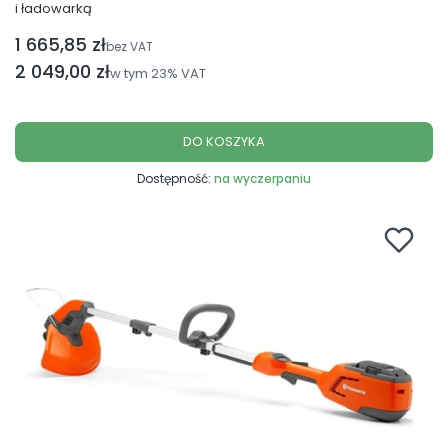
i ładowarką
1 665,85 zł
Cena netto
bez VAT
Cena brutto
2 049,00 zł
w tym
23%
VAT
DO KOSZYKA
Dostępność:
na wyczerpaniu