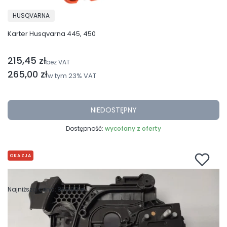
PRODUCENT
HUSQVARNA
Karter Husqvarna 445, 450
215,45 zł
Cena netto
bez VAT
Cena brutto
265,00 zł
w tym
23%
VAT
NIEDOSTĘPNY
Dostępność:
wycofany z oferty
OKAZJA
Najniższa cena:
350,00 zł