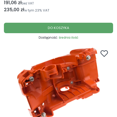
191,06 zł
Cena netto
bez VAT
Cena brutto
235,00 zł
w tym
23%
VAT
DO KOSZYKA
Dostępność:
średnia ilość