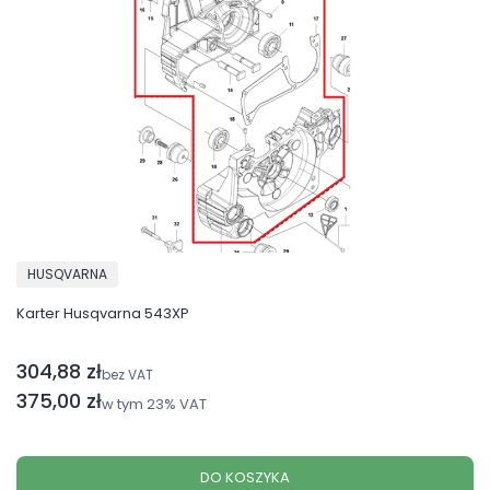
PRODUCENT
HUSQVARNA
Karter Husqvarna 543XP
304,88 zł
Cena netto
bez VAT
Cena brutto
375,00 zł
w tym
23%
VAT
DO KOSZYKA