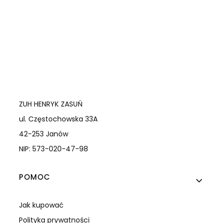
ZUH HENRYK ZASUŃ
ul. Częstochowska 33A
42-253 Janów
NIP: 573-020-47-98
Linki w stopce
POMOC
Jak kupować
Polityka prywatności