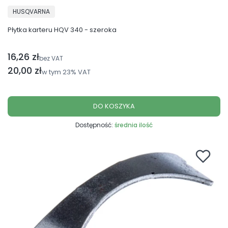
PRODUCENT
HUSQVARNA
Płytka karteru HQV 340 - szeroka
16,26 zł
Cena netto
bez VAT
Cena brutto
20,00 zł
w tym
23%
VAT
DO KOSZYKA
Dostępność:
średnia ilość