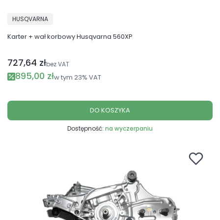
PRODUCENT
HUSQVARNA
Karter + wał korbowy Husqvarna 560XP
727,64 zł
Cena netto
bez VAT
Cena promocyjna brutto
895,00 zł
w tym
23%
VAT
DO KOSZYKA
Dostępność:
na wyczerpaniu