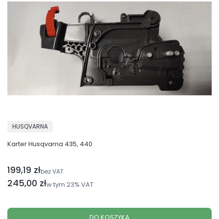
PRODUCENT
HUSQVARNA
Karter Husqvarna 435, 440
199,19 zł
Cena netto
bez VAT
Cena brutto
245,00 zł
w tym
23%
VAT
DO KOSZYKA