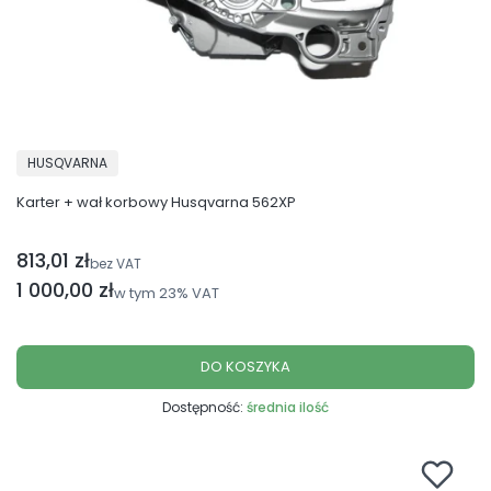
PRODUCENT
HUSQVARNA
Karter + wał korbowy Husqvarna 562XP
813,01 zł
Cena netto
bez VAT
Cena brutto
1 000,00 zł
w tym
23%
VAT
DO KOSZYKA
Dostępność:
średnia ilość