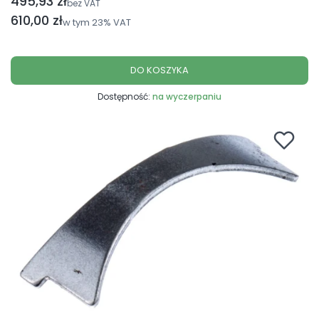
495,93 zł
Cena netto
bez VAT
Cena brutto
610,00 zł
w tym
23%
VAT
DO KOSZYKA
Dostępność:
na wyczerpaniu