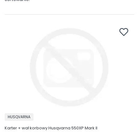
PRODUCENT
HUSQVARNA
Karter + wał korbowy Husqvarna 550XP Mark II