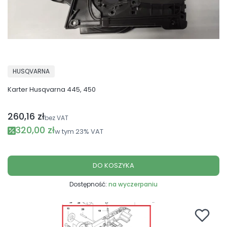
PRODUCENT
HUSQVARNA
Karter Husqvarna 445, 450
260,16 zł
Cena netto
bez VAT
Cena promocyjna brutto
320,00 zł
w tym
23%
VAT
DO KOSZYKA
Dostępność:
na wyczerpaniu