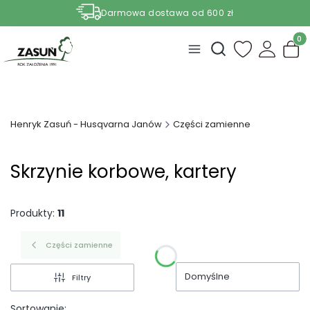
Darmowa dostawa od 600 zł
Nasze aktualne promocje -
zobacz
Produ
Otwórz wyszukiwark
Henryk Zasuń - Husqvarna Janów
Części zamienne
Skrzynie korbowe, kartery
Produkty:
11
Części zamienne
Domyślne
Filtry
Sortowanie: