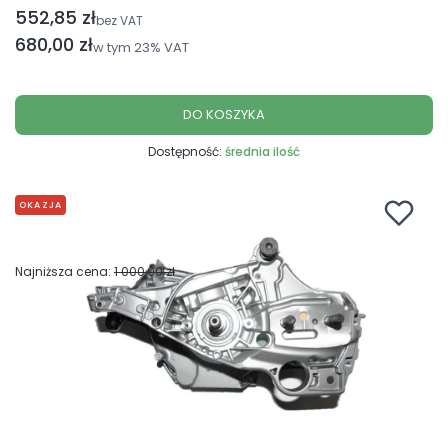
552,85 zł
Cena netto
bez VAT
Cena brutto
680,00 zł
w tym
23%
VAT
DO KOSZYKA
Dostępność:
średnia ilość
OKAZJA
Najniższa cena:
1 000,00 zł