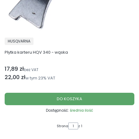
PRODUCENT
HUSQVARNA
Płytka karteru HQV 340 - wąska
17,89 zł
Cena netto
bez VAT
Cena brutto
22,00 zł
w tym
23%
VAT
DO KOSZYKA
Dostępność:
średnia ilość
Strona
z 1