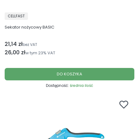
PRODUCENT
CELLFAST
Sekator nożycowy BASIC
21,14 zł
Cena netto
bez VAT
Cena brutto
26,00 zł
w tym
23%
VAT
DO KOSZYKA
Dostępność:
średnia ilość