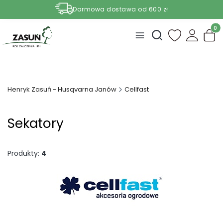
Darmowa dostawa od 600 zł
Nasze aktualne promocje -
zobacz
Produ
Otwórz wyszukiwark
Henryk Zasuń - Husqvarna Janów
Cellfast
Sekatory
Produkty:
4