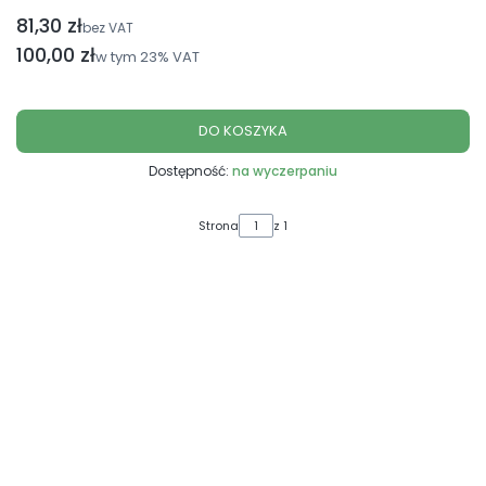
81,30 zł
Cena netto
bez VAT
Cena brutto
100,00 zł
w tym
23%
VAT
DO KOSZYKA
Dostępność:
na wyczerpaniu
Strona
z 1