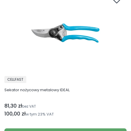
PRODUCENT
CELLFAST
Sekator nożycowy metalowy IDEAL
81,30 zł
Cena netto
bez VAT
Cena brutto
100,00 zł
w tym
23%
VAT