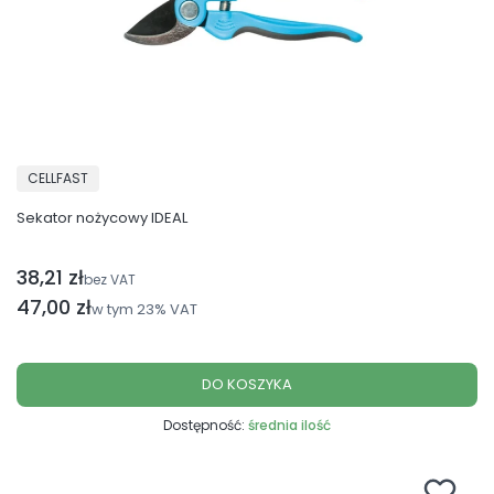
PRODUCENT
CELLFAST
Sekator nożycowy IDEAL
38,21 zł
Cena netto
bez VAT
Cena brutto
47,00 zł
w tym
23%
VAT
DO KOSZYKA
Dostępność:
średnia ilość