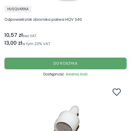
PRODUCENT
HUSQVARNA
Odpowietrznik zbiornika paliwa HQV 340
10,57 zł
Cena netto
bez VAT
Cena brutto
13,00 zł
w tym
23%
VAT
DO KOSZYKA
Dostępność:
średnia ilość