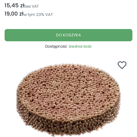
15,45 zł
Cena netto
bez VAT
Cena brutto
19,00 zł
w tym
23%
VAT
DO KOSZYKA
Dostępność:
średnia ilość