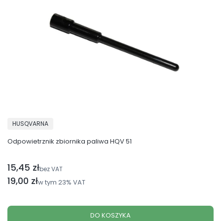
PRODUCENT
HUSQVARNA
Odpowietrznik zbiornika paliwa HQV 51
15,45 zł
Cena netto
bez VAT
Cena brutto
19,00 zł
w tym
23%
VAT
DO KOSZYKA