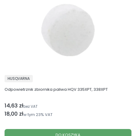
PRODUCENT
HUSQVARNA
Odpowietrznik zbiornika paliwa HQV 335XPT, 338XPT
14,63 zł
Cena netto
bez VAT
Cena brutto
18,00 zł
w tym
23%
VAT
DO KOSZYKA