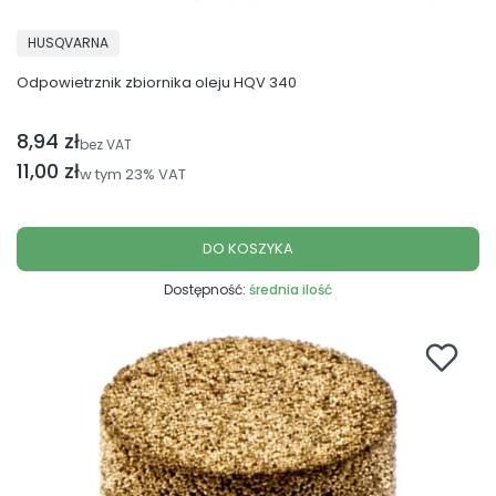
PRODUCENT
HUSQVARNA
Odpowietrznik zbiornika oleju HQV 340
8,94 zł
Cena netto
bez VAT
Cena brutto
11,00 zł
w tym
23%
VAT
DO KOSZYKA
Dostępność:
średnia ilość