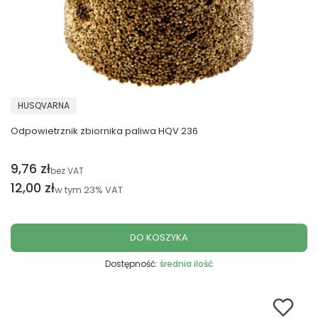
PRODUCENT
HUSQVARNA
Odpowietrznik zbiornika paliwa HQV 236
9,76 zł
Cena netto
bez VAT
Cena brutto
12,00 zł
w tym
23%
VAT
DO KOSZYKA
Dostępność:
średnia ilość