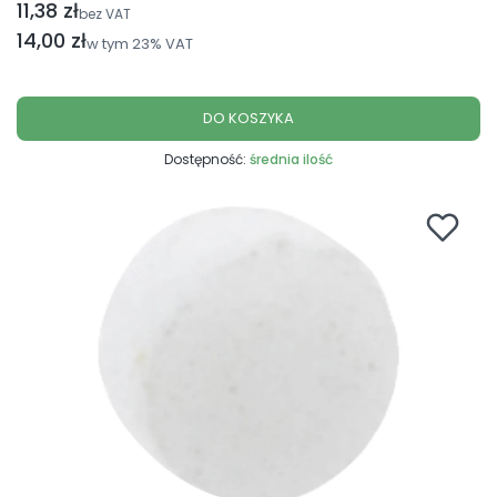
11,38 zł
Cena netto
bez VAT
Cena brutto
14,00 zł
w tym
23%
VAT
DO KOSZYKA
Dostępność:
średnia ilość