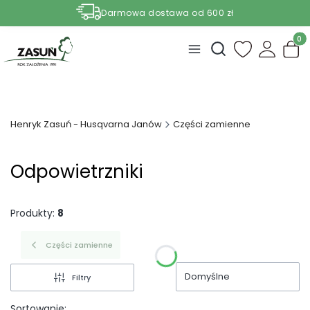
Darmowa dostawa od 600 zł
Nasze aktualne promocje -
zobacz
Produ
Otwórz wyszukiwark
Henryk Zasuń - Husqvarna Janów
Części zamienne
Odpowietrzniki
Produkty:
8
Części zamienne
Domyślne
Filtry
Sortowanie: