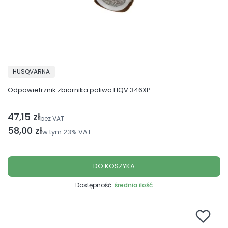
PRODUCENT
HUSQVARNA
Odpowietrznik zbiornika paliwa HQV 346XP
47,15 zł
Cena netto
bez VAT
Cena brutto
58,00 zł
w tym
23%
VAT
DO KOSZYKA
Dostępność:
średnia ilość