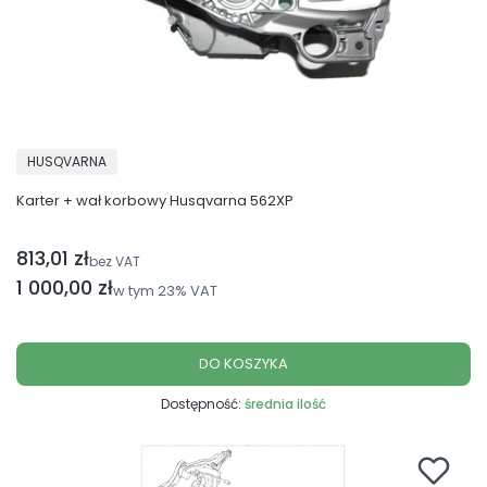
PRODUCENT
HUSQVARNA
Karter + wał korbowy Husqvarna 562XP
813,01 zł
Cena netto
bez VAT
Cena brutto
1 000,00 zł
w tym
23%
VAT
DO KOSZYKA
Dostępność:
średnia ilość