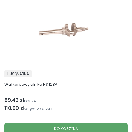
PRODUCENT
HUSQVARNA
Wał korbowy silnika HS 123A
89,43 zł
Cena netto
bez VAT
Cena brutto
110,00 zł
w tym
23%
VAT
DO KOSZYKA