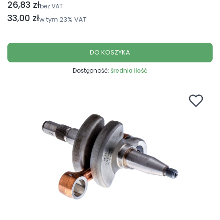
26,83 zł
Cena netto
bez VAT
Cena brutto
33,00 zł
w tym
23%
VAT
DO KOSZYKA
Dostępność:
średnia ilość