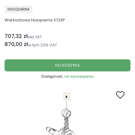
PRODUCENT
HUSQVARNA
Wał korbowy Husqvarna 372XP
707,32 zł
Cena netto
bez VAT
Cena brutto
870,00 zł
w tym
23%
VAT
DO KOSZYKA
Dostępność:
na wyczerpaniu