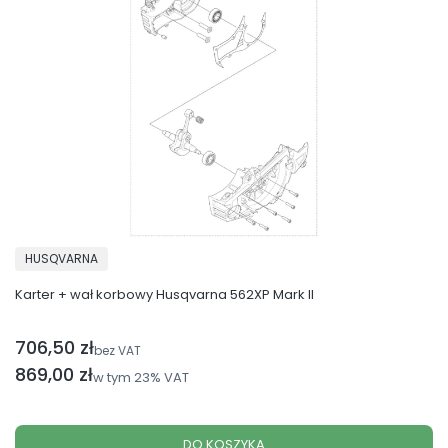
PRODUCENT
HUSQVARNA
Karter + wał korbowy Husqvarna 562XP Mark II
706,50 zł
Cena netto
bez VAT
Cena brutto
869,00 zł
w tym
23%
VAT
DO KOSZYKA