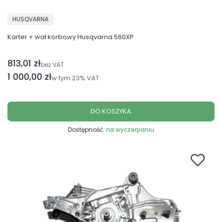
PRODUCENT
HUSQVARNA
Karter + wał korbowy Husqvarna 560XP
813,01 zł
Cena netto
bez VAT
Cena brutto
1 000,00 zł
w tym
23%
VAT
DO KOSZYKA
Dostępność:
na wyczerpaniu