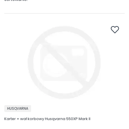
PRODUCENT
HUSQVARNA
Karter + wał korbowy Husqvarna 550XP Mark II