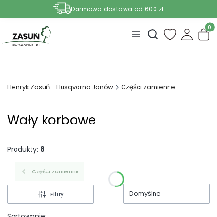
Darmowa dostawa od 600 zł
Nasze aktualne promocje -
zobacz
Produ
Otwórz wyszukiwark
Henryk Zasuń - Husqvarna Janów
Części zamienne
Wały korbowe
Produkty:
8
Części zamienne
Domyślne
Filtry
Sortowanie: