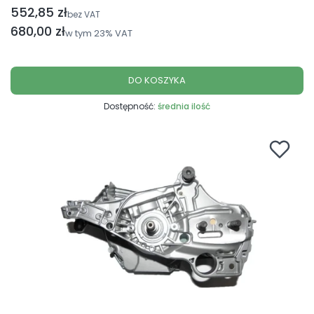
552,85 zł
Cena netto
bez VAT
Cena brutto
680,00 zł
w tym
23%
VAT
DO KOSZYKA
Dostępność:
średnia ilość