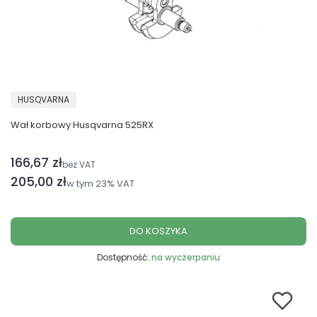
PRODUCENT
HUSQVARNA
Wał korbowy Husqvarna 525RX
166,67 zł
Cena netto
bez VAT
Cena brutto
205,00 zł
w tym
23%
VAT
DO KOSZYKA
Dostępność:
na wyczerpaniu