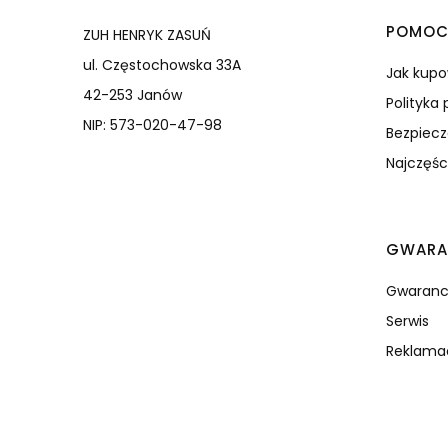
Linki
POMO
ZUH HENRYK ZASUŃ
ul. Częstochowska 33A
Jak kup
42-253 Janów
Polityka
NIP: 573-020-47-98
Bezpiec
Najczęśc
GWARA
Gwaranc
Serwis
Reklamac