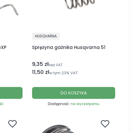
PRODUCENT
HUSQVARNA
6XP
Sprężyna gaźnika Husqvarna 51
9,35 zł
Cena netto
bez VAT
Cena brutto
11,50 zł
w tym
23%
VAT
DO KOSZYKA
ość
Dostępność:
na wyczerpaniu