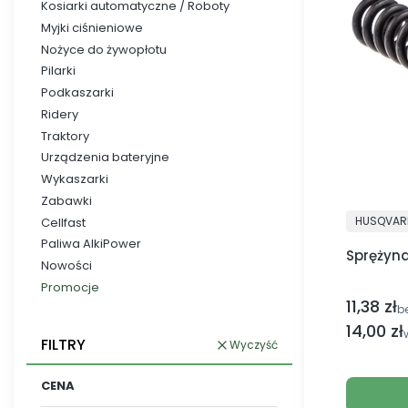
Kosiarki automatyczne / Roboty
Myjki ciśnieniowe
Nożyce do żywopłotu
Pilarki
Podkaszarki
Ridery
Traktory
Urządzenia bateryjne
Wykaszarki
Zabawki
PRODUCE
HUSQVAR
Cellfast
Paliwa AlkiPower
Sprężyn
Nowości
Promocje
11,38 zł
Cena netto
Koniec menu
b
Cena br
14,00 zł
FILTRY
Wyczyść
CENA