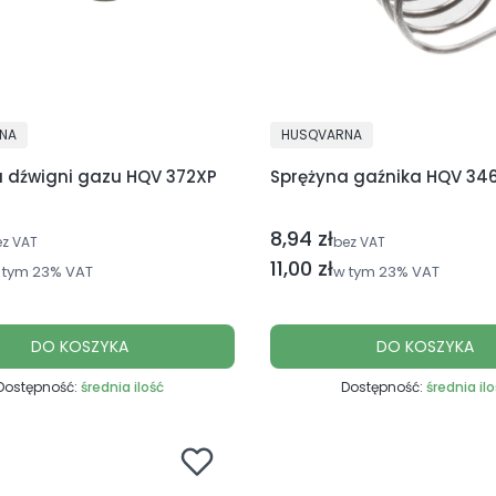
NT
PRODUCENT
NA
HUSQVARNA
a dźwigni gazu HQV 372XP
Sprężyna gaźnika HQV 34
8,94 zł
Cena netto
ez VAT
bez VAT
utto
Cena brutto
11,00 zł
 tym
23%
VAT
w tym
23%
VAT
DO KOSZYKA
DO KOSZYKA
Dostępność:
średnia ilość
Dostępność:
średnia il