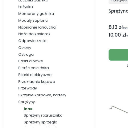
Łączniki gaźnika
HUSQVAR
Łożyska
Sprężyn
Membrany gaźnika
Moduły zapłonu
8,13 zł
Cena netto
Napinanie łańcucha
be
Cena br
10,00 zł
Noże do kosiarek
Odpowietrzniki
Osłony
Ostroga
Paski klinowe
Pierścienie tłoka
Pilarki elektryczne
Przekładnie kątowe
Przewody
Skrzynie korbowe, kartery
Sprężyny
Inne
Sprężyny rozrusznika
Sprężyny sprzęgła