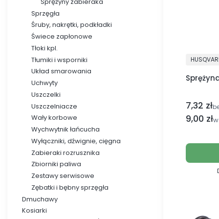
Sprężyny zabieraka
Sprzęgła
Śruby, nakrętki, podkładki
Świece zapłonowe
Tłoki kpl.
PRODUCE
Tłumiki i wsporniki
HUSQVAR
Układ smarowania
Sprężyn
Uchwyty
Uszczelki
7,32 zł
Cena netto
Uszczelniacze
b
Cena br
9,00 zł
Wały korbowe
w
Wychwytnik łańcucha
Wyłączniki, dźwignie, cięgna
Zabieraki rozrusznika
Zbiorniki paliwa
Zestawy serwisowe
Zębatki i bębny sprzęgła
Dmuchawy
Kosiarki