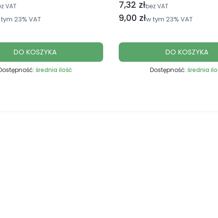
7,32 zł
Cena netto
ez VAT
bez VAT
utto
Cena brutto
9,00 zł
 tym
23%
VAT
w tym
23%
VAT
DO KOSZYKA
DO KOSZYKA
Dostępność:
średnia ilość
Dostępność:
średnia il