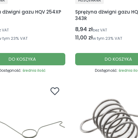
NA
HUSQVARNA
a dźwigni gazu HQV 254XP
Sprężyna dźwigni gazu HQ
343R
8,94 zł
Cena netto
z VAT
bez VAT
utto
Cena brutto
11,00 zł
w tym
23%
VAT
w tym
23%
VAT
DO KOSZYKA
DO KOSZYKA
Dostępność:
średnia ilość
Dostępność:
średnia il