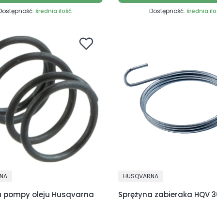
Dostępność:
średnia ilość
Dostępność:
średnia il
NT
PRODUCENT
NA
HUSQVARNA
a pompy oleju Husqvarna
Sprężyna zabieraka HQV 3