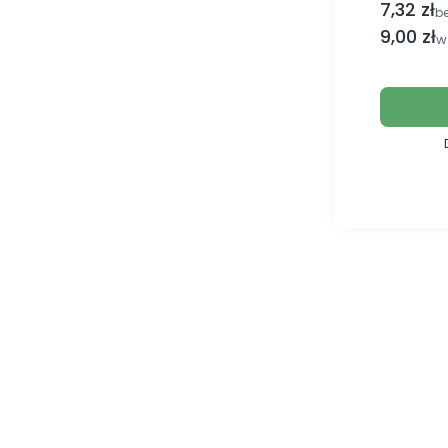
7,32 zł
Cena netto
b
Cena br
9,00 zł
w