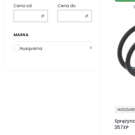
Cena od
Cena do
zł
zł
MARKA
Marka
11
Husqvarna
PRODUCE
HUSQVAR
Sprężyn
357XP