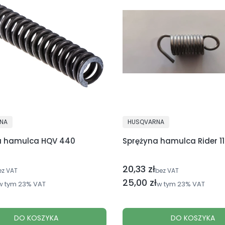
NT
PRODUCENT
NA
HUSQVARNA
a hamulca HQV 440
Sprężyna hamulca Rider 1
20,33 zł
Cena netto
ez VAT
bez VAT
utto
Cena brutto
25,00 zł
w tym
23%
VAT
w tym
23%
VAT
DO KOSZYKA
DO KOSZYKA