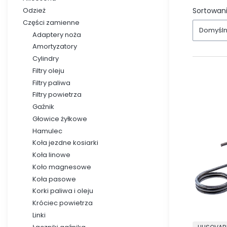
Sortowani
Odzież
Części zamienne
Domyśl
Adaptery noża
Amortyzatory
Cylindry
Filtry oleju
Filtry paliwa
Filtry powietrza
Gaźnik
Głowice żyłkowe
Hamulec
Koła jezdne kosiarki
Koła linowe
Koło magnesowe
Koła pasowe
Korki paliwa i oleju
Króciec powietrza
Linki
PRODUCE