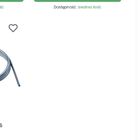
ość
Dostępność:
średnia ilość
6