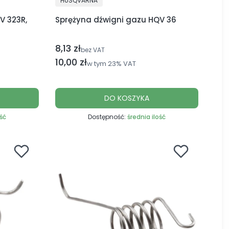
HUSQVARNA
V 323R,
Sprężyna dźwigni gazu HQV 36
8,13 zł
Cena netto
bez VAT
Cena brutto
10,00 zł
w tym
23%
VAT
DO KOSZYKA
ość
Dostępność:
średnia ilość