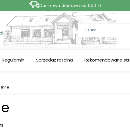
Darmowa dostawa od 600 zł
Nasze aktualne promocje -
zobacz
pl
Regulamin
Sprzedaż ratalna
Rekomendowane str
Inne
ne
11