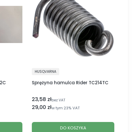
PRODUCENT
HUSQVARNA
12C
Sprężyna hamulca Rider TC214TC
23,58 zł
Cena netto
bez VAT
Cena brutto
29,00 zł
w tym
23%
VAT
DO KOSZYKA