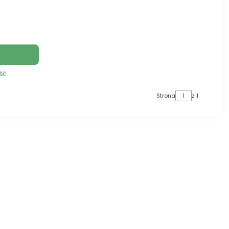
ość
Strona
z 1