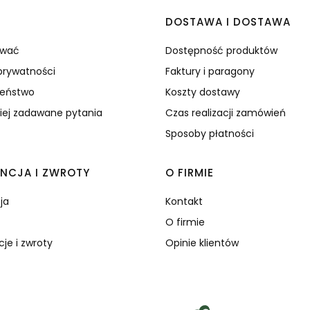
 w stopce
C
DOSTAWA I DOSTAWA
ować
Dostępność produktów
 prywatności
Faktury i paragony
zeństwo
Koszty dostawy
iej zadawane pytania
Czas realizacji zamówień
Sposoby płatności
NCJA I ZWROTY
O FIRMIE
ja
Kontakt
O firmie
je i zwroty
Opinie klientów