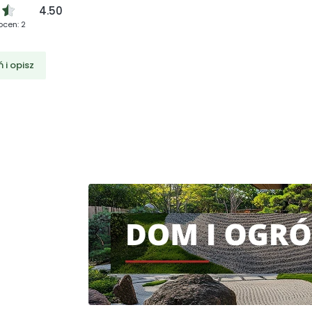
4.50
ocen: 2
 i opisz