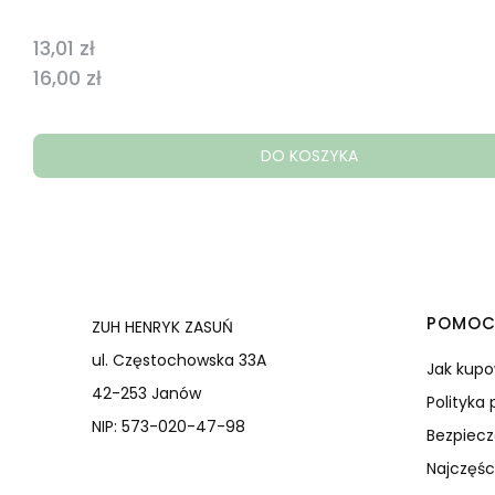
13,01 zł
Cena
Cena
16,00 zł
DO KOSZYKA
Linki
POMO
ZUH HENRYK ZASUŃ
ul. Częstochowska 33A
Jak kup
42-253 Janów
Polityka
NIP: 573-020-47-98
Bezpiec
Najczęśc