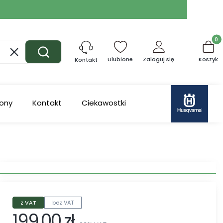
Produk
Wyczyść
Szukaj
Ulubione
Zaloguj się
Koszyk
Kontakt
ony
Kontakt
Ciekawostki
z VAT
bez VAT
199,00 zł