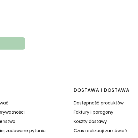
 w stopce
C
DOSTAWA I DOSTAWA
ować
Dostępność produktów
 prywatności
Faktury i paragony
zeństwo
Koszty dostawy
iej zadawane pytania
Czas realizacji zamówień