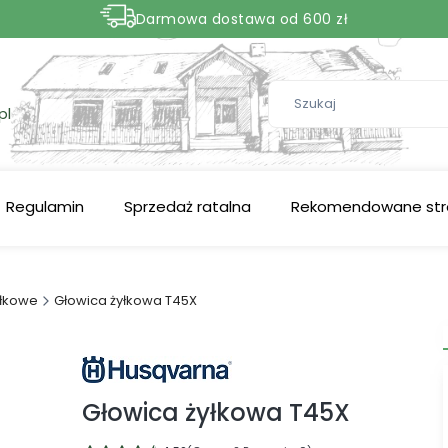
Darmowa dostawa od 600 zł
Nasze aktualne promocje -
zobacz
pl
Regulamin
Sprzedaż ratalna
Rekomendowane str
yłkowe
Głowica żyłkowa T45X
Głowica żyłkowa T45X