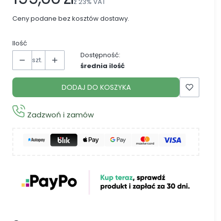
z
23%
VAT
Ceny podane bez kosztów dostawy.
Ilość
Dostępność:
szt.
średnia ilość
DODAJ DO KOSZYKA
Zadzwoń i zamów