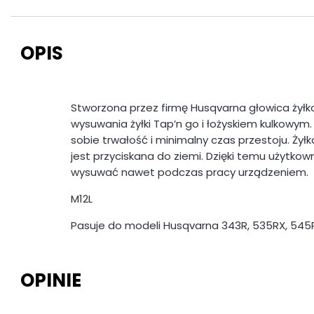
OPIS
Stworzona przez firmę Husqvarna głowica ż
wysuwania żyłki Tap’n go i łożyskiem kulkowy
sobie trwałość i minimalny czas przestoju. Ży
jest przyciskana do ziemi. Dzięki temu użytkown
wysuwać nawet podczas pracy urządzeniem.
M12L
Pasuje do modeli Husqvarna 343R, 535RX, 545R
OPINIE