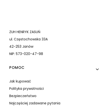
ZUH HENRYK ZASUŃ
ul. Częstochowska 33A
42-253 Janów
NIP: 573-020-47-98
Linki w stopce
POMOC
Jak kupować
Polityka prywatności
Bezpieczeństwo
Najczęściej zadawane pytania