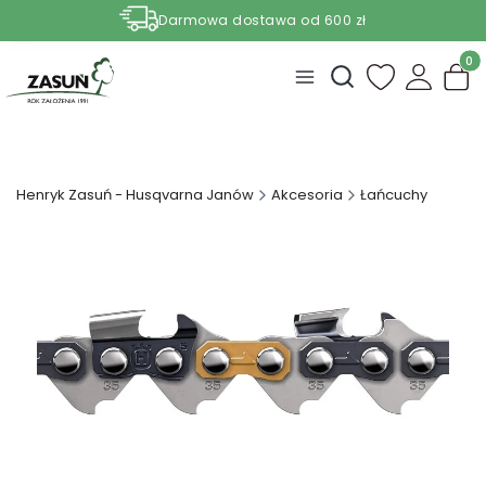
Darmowa dostawa od 600 zł
Nasze aktualne promocje -
zobacz
Produ
Otwórz wyszukiwark
Henryk Zasuń - Husqvarna Janów
Akcesoria
Łańcuchy