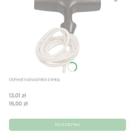
Uchwyt rozrusznika z linką
13,01 zł
Cena
Cena
16,00 zł
DO KOSZYKA