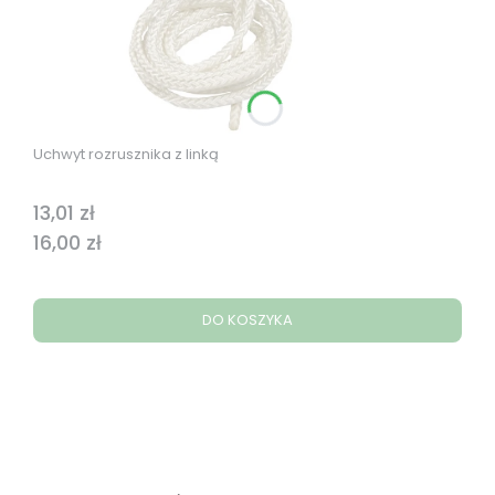
Uchwyt rozrusznika z linką
13,01 zł
Cena
Cena
16,00 zł
DO KOSZYKA