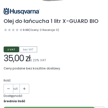
Olej do łańcucha 1 litr X-GUARD BIO
0.00
(Oceny: 0 Recenzje: 0)
z VAT
bez VAT
35,00 zł
z
23%
VAT
Ceny podane bez kosztów dostawy.
Ilość
szt.
Dostępność:
średnia ilość