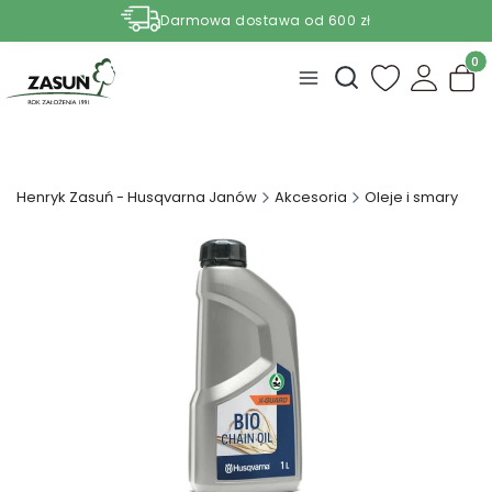
Darmowa dostawa od 600 zł
Nasze aktualne promocje -
zobacz
Produ
Otwórz wyszukiwark
Henryk Zasuń - Husqvarna Janów
Akcesoria
Oleje i smary